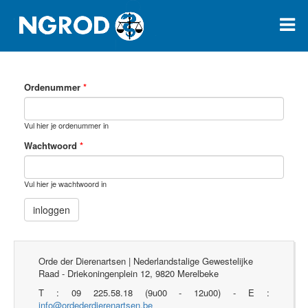
Ordenummer
*
Vul hier je ordenummer in
Wachtwoord
*
Vul hier je wachtwoord in
Orde der Dierenartsen | Nederlandstalige Gewestelijke
Raad - Driekoningenplein 12, 9820 Merelbeke
T : 09 225.58.18 (9u00 - 12u00) - E :
info@ordederdierenartsen.be