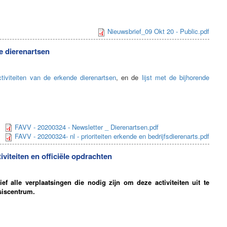
Nieuwsbrief_09 Okt 20 - Public.pdf
de dierenartsen
activiteiten van de erkende dierenartsen
, en de
lijst met de bijhorende
FAVV - 20200324 - Newsletter _ Dierenartsen.pdf
FAVV - 20200324- nl - prioriteiten erkende en bedrijfsdierenarts.pdf
eiten en officiële opdrachten
ef alle verplaatsingen die nodig zijn om deze activiteiten uit te
isiscentrum.