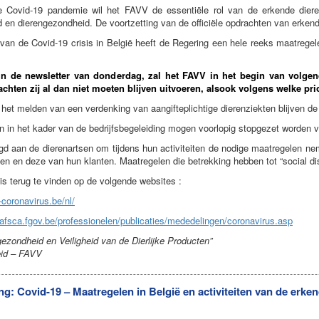
e Covid-19 pandemie wil het FAVV de essentiële rol van de erkende dieren
 en dierengezondheid. De voortzetting van de officiële opdrachten van erkende
 van de Covid-19 crisis in België heeft de Regering een hele reeks maatreg
in de newsletter van donderdag, zal het FAVV in het begin van volge
chten zij al dan niet moeten blijven uitvoeren, alsook volgens welke prior
et melden van een verdenking van aangifteplichtige dierenziekten blijven de h
n in het kader van de bedrijfsbegeleiding mogen voorlopig stopgezet worden 
gd aan de dierenartsen om tijdens hun activiteiten de nodige maatregelen 
n en deze van hun klanten. Maatregelen die betrekking hebben tot “social dist
 is terug te vinden op de volgende websites :
-coronavirus.be/nl/
-afsca.fgov.be/professionelen/publicaties/mededelingen/coronavirus.asp
gezondheid en Veiligheid van de Dierlijke Producten”
eid – FAVV
g: Covid-19 – Maatregelen in België en activiteiten van de erke