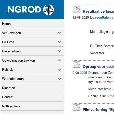
Resultaat verkiez
12-08-2025
De
resultaten 
Home
Met collegiale g
Verkiezingen
De Orde
Dr. Theo Borger
Dierenartsen
Voorzitter
Opleidingsverstrekkers
Oproep voor deel
Publiek
9-06-2025
Dierenartsen Zond
maanden juni en j
Wachtdiensten
stylo’s in de vor
Klachten
Meer info:
https:
Schrijf je in:
http
Contact
Nuttige links
Filmvertoning "E