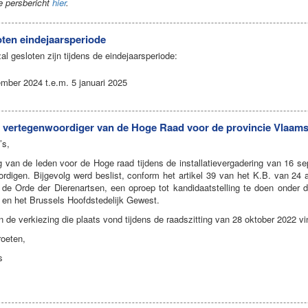
e persbericht
hier
.
oten eindejaarsperiode
al gesloten zijn tijdens de eindejaarsperiode:
mber 2024 t.e.m. 5 januari 2025
e vertegenwoordiger van de Hoge Raad voor de provincie Vlaam
’s,
ng van de leden voor de Hoge raad tijdens de installatievergadering van 16
rdigen. Bijgevolg werd beslist, conform het artikel 39 van het K.B. van 24 
j de Orde der Dierenartsen, een oproep tot kandidaatstelling te doen onder 
en het Brussels Hoofdstedelijk Gewest.
n de verkiezing die plaats vond tijdens de raadszitting van 28 oktober 2022 v
roeten,
s