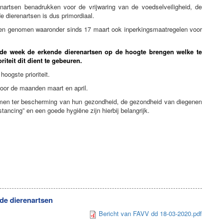
artsen benadrukken voor de vrijwaring van de voedselveiligheid, de
 dierenartsen is dus primordiaal.
elen genomen waaronder sinds 17 maart ook inperkingsmaatregelen voor
nde week de erkende dierenartsen op de hoogte brengen welke te
iteit dit dient te gebeuren.
oogste prioriteit.
voor de maanden maart en april.
nemen ter bescherming van hun gezondheid, de gezondheid van diegenen
ancing” en een goede hygiëne zijn hierbij belangrijk.
nde dierenartsen
Bericht van FAVV dd 18-03-2020.pdf