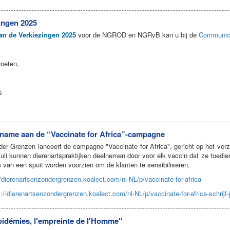
ingen 2025
van de Verkiezingen 2025
voor de NGROD en NGRvB kan u bij de
Communic
roeten,
s
name aan de “Vaccinate for Africa”-campagne
er Grenzen lanceert de campagne "Vaccinate for Africa", gericht op het verza
uli kunnen dierenartspraktijken deelnemen door voor elk vaccin dat ze toedien
m van een spuit worden voorzien om de klanten te sensibiliseren.
//dierenartsenzondergrenzen.koalect.com/nl-NL/p/vaccinate-for-africa
s://dierenartsenzondergrenzen.koalect.com/nl-NL/p/vaccinate-for-africa-schrijf-j
pidémies, l'empreinte de l'Homme"