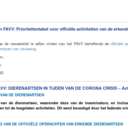
s
 FAVV: Prioriteitentabel voor officiële activiteiten van de erken
age de nieuwsbrief te willen vinden van het FAVV betreffende de
officiële 
ermijnen van uitvoering
.
en,
s
OD
V: DIERENARTSEN IN TIJDEN VAN DE CORONA CRISIS – Activit
 VAN DE DIERENARTSEN
n van de dierenartsen, waaronder deze van de inseminators, en inclusi
n tot de toegelaten activiteiten. Dit werd bevestigd door het federale cr
G VAN DE OFFICIËLE OPDRACHTEN VAN ERKENDE DIERENARTSEN