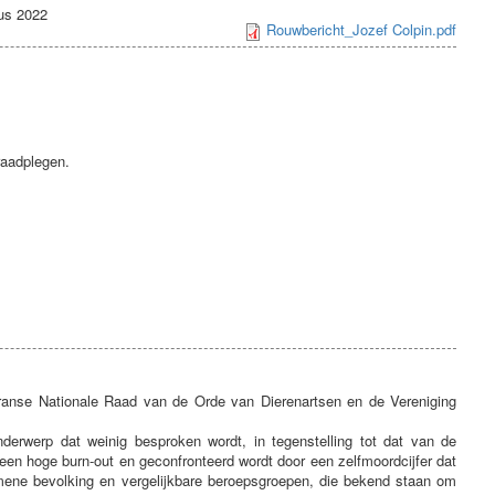
tus 2022
Rouwbericht_Jozef Colpin.pdf
aadplegen.
ranse Nationale Raad van de Orde van Dierenartsen en de Vereniging
nderwerp dat weinig besproken wordt, in tegenstelling tot dat van de
or een hoge burn-out en geconfronteerd wordt door een zelfmoordcijfer dat
emene bevolking en vergelijkbare beroepsgroepen, die bekend staan om