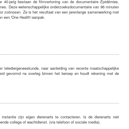
r 40-jarig bestaan de filmvertoning van de documentaire
Épidémies,
iplines. Deze wetenschappelijke onderzoeksdocumentaire van 96 minuten
r zoönosen. Ze is het resultaat van een jarenlange samenwerking met
an een 'One Health'-aanpak.
r telediergeneeskunde, naar aanleiding van recente maatschappelijke
werd gevormd na overleg binnen het beroep en houdt rekening met de
nstantie zijn eigen dierenarts te contacteren. Is de dierenarts niet
ende collega of wachtdienst. (via telefoon of sociale media).