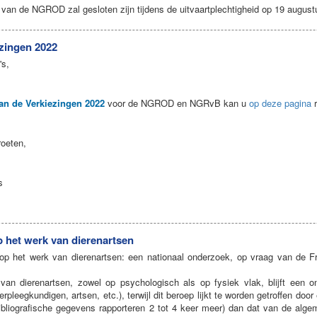
t van de NGROD zal gesloten zijn tijdens de uitvaartplechtigheid op 19 augus
ezingen 2022
's,
van de Verkiezingen 2022
voor de NGROD en NGRvB kan u
op deze pagina
r
roeten,
s
 het werk van dierenartsen
op het werk van dierenartsen: een nationaal onderzoek, op vraag van de F
an dierenartsen, zowel op psychologisch als op fysiek vlak, blijft een o
erpleegkundigen, artsen, etc.), terwijl dit beroep lijkt te worden getroffen do
bibliografische gegevens rapporteren 2 tot 4 keer meer) dan dat van de alg