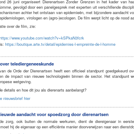
nd 26 juni organiseert Dierenartsen Zonder Grenzen in het kader van haa
’Homme
, gevolgd door een panelgesprek met experten uit verschillende disc
chanismen achter het ontstaan van epidemieën, met bijzondere aandacht voo
idemiologen, virologen en (agro-)ecologen. De film werpt licht op de nood a
tie over de film, zie:
https://www.youtube.com/watch?v=kSPkaN3fcrk
is:
https://boutique.arte.tv/detail/epidemies-l-empreinte-de-l-homme
over telediergeneeskunde
n de Orde der Dierenartsen heeft een officieel standpunt goedgekeurd ove
 en de impact van nieuwe technologieën binnen de sector. Het standpunt 
ropese wetgeving.
 details en hoe dit jou als dierenarts aanbelangt?
e nieuwsbrief hier
nieuwde aandacht voor spoedzorg door dierenartsen
e zorg, ook buiten de normale werkuren, dient de diereigenaar in eerste i
moet hij de eigenaar op een efficiënte manier doorverwijzen naar een dienstdo