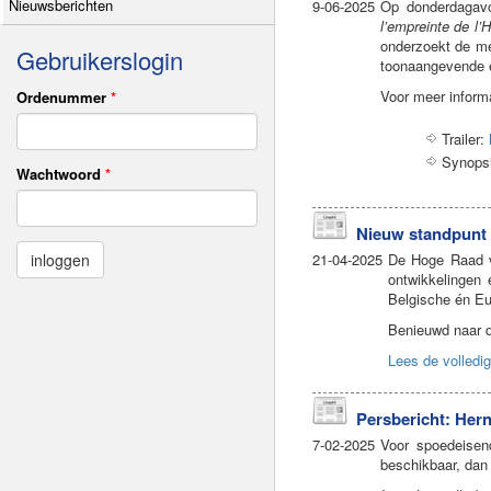
Nieuwsberichten
9-06-2025
Op donderdagavo
l’empreinte de l
onderzoekt de me
Gebruikerslogin
toonaangevende ep
Voor meer informa
Ordenummer
*
Trailer:
Synops
Wachtwoord
*
Nieuw standpunt 
21-04-2025
De Hoge Raad va
ontwikkelingen
Belgische én Eu
Benieuwd naar de
Lees de volledig
Persbericht: Her
7-02-2025
Voor spoedeisend
beschikbaar, dan 