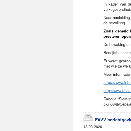
In kader van d
volksgezondheid
Naar aanleiding
de bevolking
Zoals gemeld 
presteren opdra
De bewaking en h
Bedrijfsbezoeke
Er wordt gevraa
met wie ze werke
Meer informatie
https://www.info
http://www.favv
Directie “Dieren
DG Controlebel
FAVV berichtgevin
18-03-2020