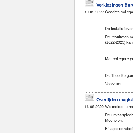
Verkiezingen Bu
19-09-2022
Geachte collega
De installatiev
De resultaten 
(2022-2025) ka
Met collegiale g
Dr. Theo Borger
Voorzitter
Overlijden magist
16-08-2022
We melden u met
De uitvaartplec
Mechelen.
Bijlage: rouwber